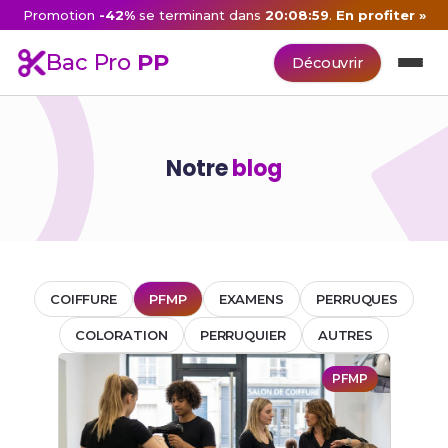
Promotion
-42%
se terminant dans
20:08:59
.
En profiter »
Bac Pro
PP
Découvrir
Notre
blog
COIFFURE
PFMP
EXAMENS
PERRUQUES
COLORATION
PERRUQUIER
AUTRES
PFMP